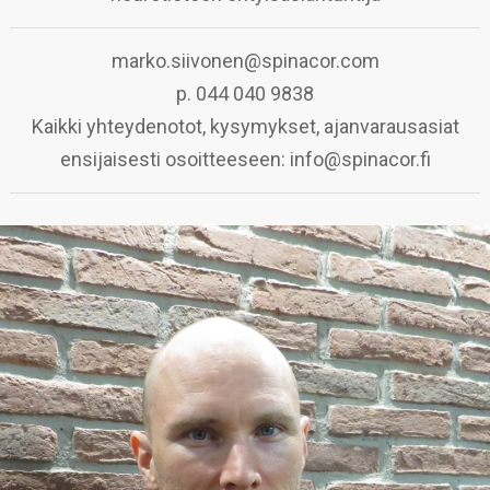
marko.siivonen@spinacor.com
p. 044 040 9838
Kaikki yhteydenotot, kysymykset, ajanvarausasiat
ensijaisesti osoitteeseen: info@spinacor.fi