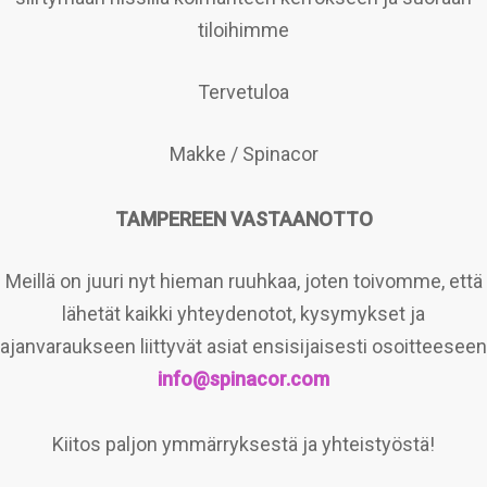
tiloihimme
Tervetuloa
Makke / Spinacor
TAMPEREEN VASTAANOTTO
Meillä on juuri nyt hieman ruuhkaa, joten toivomme, että
lähetät kaikki yhteydenotot, kysymykset ja
ajanvaraukseen liittyvät asiat ensisijaisesti osoitteeseen
info@spinacor.com
Kiitos paljon ymmärryksestä ja yhteistyöstä!