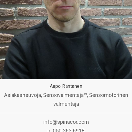
Aapo Rantanen
Asiakasneuvoja, Sensovalmentaja™, Sensomotorinen
valmentaja
info@spinacor.com
p. 050 363 6918